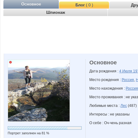
Основное
Блог
( 0 )
Др
Шпионаж
Основное
Дата рождения :
4 Июля
19
Место рождения :
Россия
,
Н
Место нахождения :
Россия
Место проживания : не ука
Любимые места :
Лес
(487)
Интересы : не указаны
О себе : Оч-чень разная
Портрет заполнен на 81 %