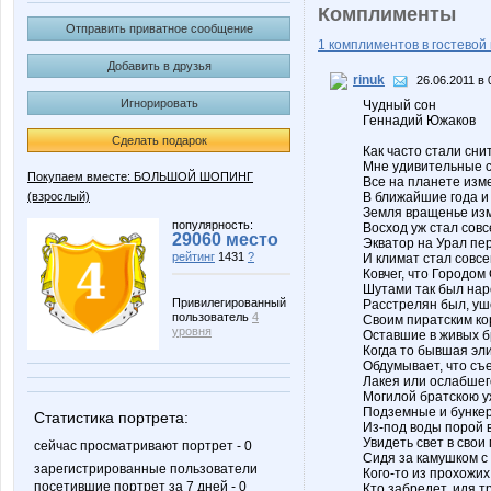
Комплименты
Отправить приватное сообщение
1 комплиментов в гостевой 
Добавить в друзья
rinuk
26.06.2011 в 
Игнорировать
Чудный сон
Геннадий Южаков
Сделать подарок
Как часто стали сни
Мне удивительные 
Покупаем вместе: БОЛЬШОЙ ШОПИНГ
Все на планете изм
(взрослый)
В ближайшие года и
Земля вращенье из
популярность:
Восход уж стал совс
29060 место
Экватор на Урал пе
рейтинг
1431
?
И климат стал совсе
Ковчег, что Городом
Шутами так был нар
Привилегированный
Расстрелян был, уш
пользователь
4
Своим пиратским ко
уровня
Оставшие в живых б
Когда то бывшая эли
Обдумывает, что съ
Лакея или ослабшего
Могилой братскою у
Подземные и бункер
Статистика портрета:
Из-под воды порой 
Увидеть свет в свои 
сейчас просматривают портрет - 0
Сидя за камушком с
зарегистрированные пользователи
Кого-то из прохожих
посетившие портрет за 7 дней - 0
Кто забредет, идя т